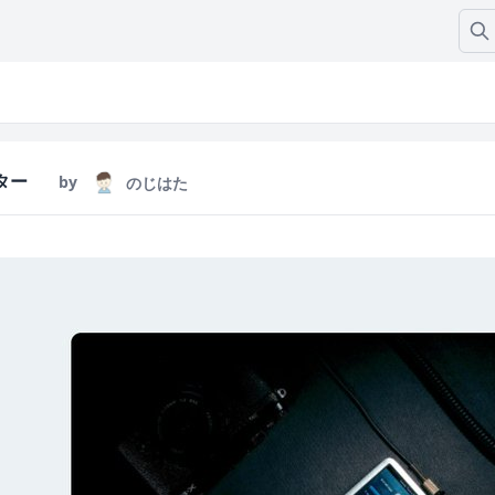
ター
by
のじはた